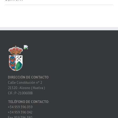
DIRECCIÓN DE CONTACTO
Calle Constitución nº 2
21520 - Alosno ( Huelva )
CIF.: P -2100600B
TELÉFONO DE CONTACTO:
+34 959 396 059
+34 959 396 042
Fax 959 396 380