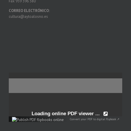
Fax 959 396 380
CORREO ELECTRÓNICO:
cultura@aytoalosno.es
Convert your PDF to digital flipbook ↗