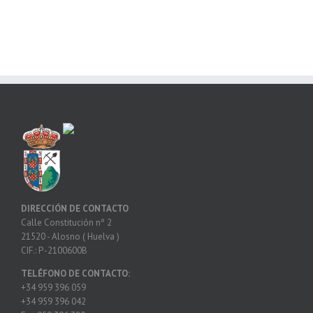
DIRECCIÓN DE CONTACTO
Calle Constitución nº 2
21520 - Alosno ( Huelva )
CIF.: P -2100600B
TELÉFONO DE CONTACTO:
+34 959 396 059
+34 959 396 042