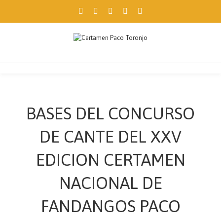
Facebook
Twitter
Instagram
Pinterest
Email
Utilizamos cookies propias y de terceros para ofrecerte una mejor
navegación. Si continúas, consideramos que aceptas su uso.
Aceptar
BASES DEL CONCURSO
DE CANTE DEL XXV
EDICION CERTAMEN
NACIONAL DE
FANDANGOS PACO