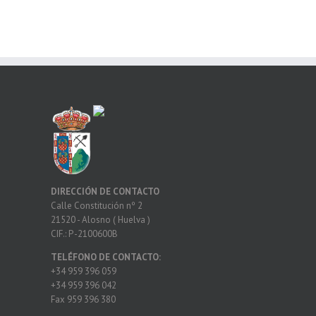
DIRECCIÓN DE CONTACTO
Calle Constitución nº 2
21520 - Alosno ( Huelva )
CIF.: P -2100600B
TELÉFONO DE CONTACTO:
+34 959 396 059
+34 959 396 042
Fax 959 396 380