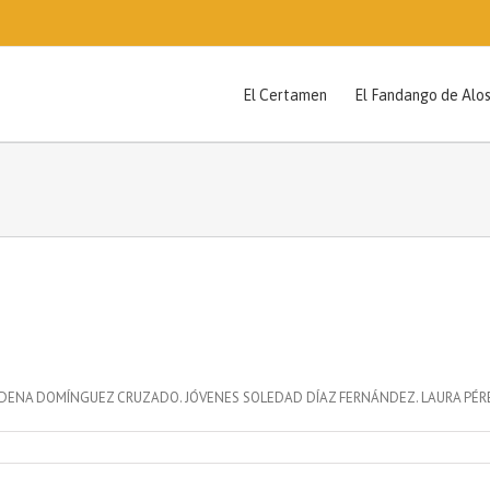
erceros para ofrecerte una mejor navegación. Si continúas, considera
El Certamen
El Fandango de Alo
UDENA DOMÍNGUEZ CRUZADO. JÓVENES SOLEDAD DÍAZ FERNÁNDEZ. LAURA PÉR