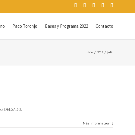
Facebook
Twitter
Instagram
Pinterest
Email
mos que aceptas su uso.
Aceptar
sno
Paco Toronjo
Bases y Programa 2022
Contacto
Inicio
/
2015
/
julio
EZ DELGADO.
Más información