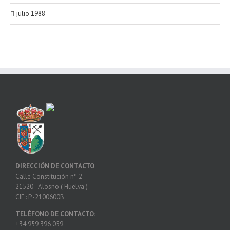
julio 1988
DIRECCIÓN DE CONTACTO
Calle Constitución nº 2
21520 - Alosno ( Huelva )
CIF.: P -2100600B
TELÉFONO DE CONTACTO:
+34 959 396 059