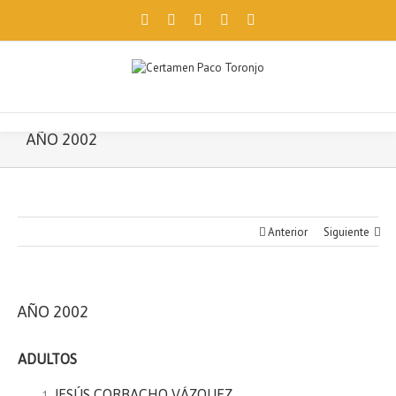
Facebook
Twitter
Instagram
Pinterest
Email
Utilizamos cookies propias y de terceros para ofrecerte una mejor
navegación. Si continúas, consideramos que aceptas su uso.
Aceptar
AÑO 2002
Anterior
Siguiente
AÑO 2002
ADULTOS
JESÚS CORBACHO VÁZQUEZ