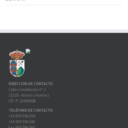
DIRECCIÓN DE CONTACTO
Calle Constitución nº 2
21520 - Alosno ( Huelva )
CIF.: P -2100600B
TELÉFONO DE CONTACTO:
+34 959 396 059
+34 959 396 042
Fax 959 396 380