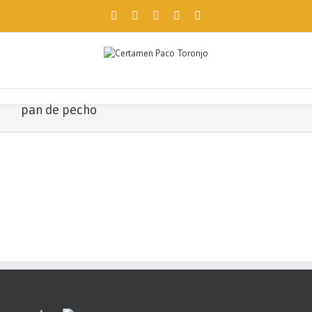
Facebook
Twitter
Instagram
Pinterest
Email
Utilizamos cookies propias y de terceros para ofrecerte una mejor
navegación. Si continúas, consideramos que aceptas su uso.
Aceptar
pan de pecho