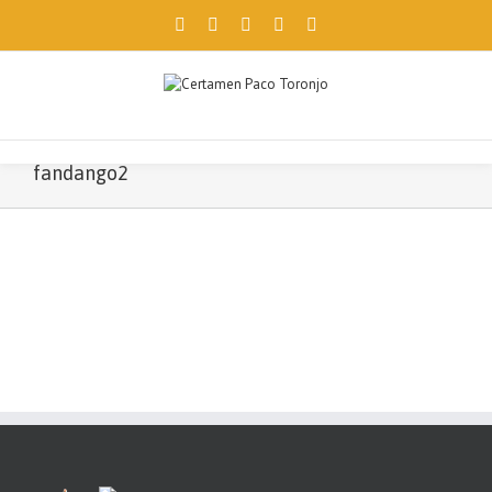
Facebook
Twitter
Instagram
Pinterest
Email
Utilizamos cookies propias y de terceros para ofrecerte una mejor
navegación. Si continúas, consideramos que aceptas su uso.
Aceptar
fandango2