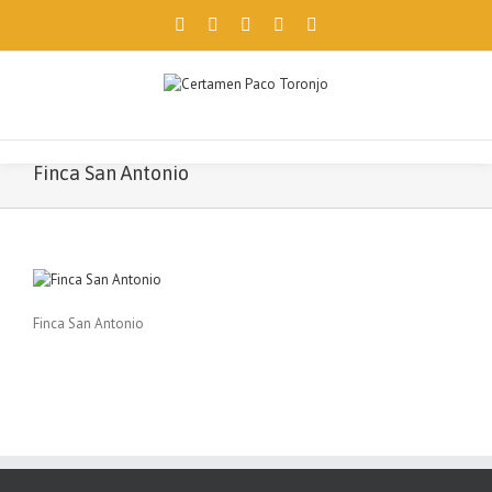
Facebook
Twitter
Instagram
Pinterest
Email
Utilizamos cookies propias y de terceros para ofrecerte una mejor
navegación. Si continúas, consideramos que aceptas su uso.
Aceptar
Finca San Antonio
Finca San Antonio